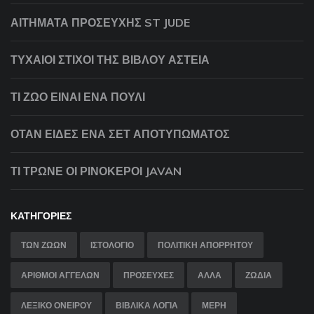
ΑΙΤΉΜΑΤΑ ΠΡΟΣΕΥΧΉΣ ST JUDE
ΤΥΧΑΊΟΙ ΣΤΊΧΟΙ ΤΗΣ ΒΊΒΛΟΥ ΑΣΤΕΊΑ
ΤΙ ΖΏΟ ΕΊΝΑΙ ΈΝΑ ΠΟΥΛΊ
ΌΤΑΝ ΕΊΔΕΣ ΈΝΑ ΣΕΤ ΑΠΟΤΥΠΏΜΑΤΟΣ
ΤΙ ΤΡΏΝΕ ΟΙ ΡΙΝΌΚΕΡΟΙ JAVAN
ΚΑΤΗΓΟΡΊΕΣ
ΤΩΝ ΖΏΩΝ
ΙΣΤΟΛΌΓΙΟ
ΠΟΛΙΤΙΚΉ ΑΠΟΡΡΉΤΟΥ
ΑΡΙΘΜΟΙ ΑΓΓΕΛΩΝ
ΠΡΟΣΕΥΧΕΣ
ΑΛΛΑ
ΖΩΔΙΑ
ΛΕΞΙΚΟ ΟΝΕΙΡΟΥ
ΒΙΒΛΙΚΑ ΛΟΓΙΑ
ΜΈΡΗ