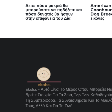
Δείτε πόσο μακριά θα
American 
μπορούσατε να πηδήξετε και
Coonhoun
πόσο δυνατός θα ήσουν
Dog Breed
στην επιφάνεια του Δία
εικόνες
Ekolss - Αυτό Είναι Το Μέρος Όπου Μπορείτε Ν
Βρείτε Στοιχεία Για Τα Ζώα, Top Ten, Καθοδηγού
Τη Συμπεριφορά, Τα Συναισθήματα Και Το Μυαλ
Τους, Αλλά Και Για Τη Ζωή.