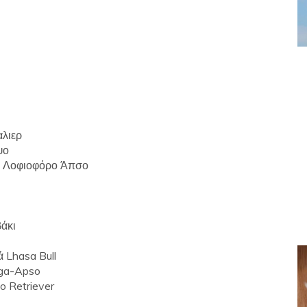
αλιερ
ψο
 = Λοφιοφόρο Άπσο
άκι
 Lhasa Bull
nga-Apso
o Retriever