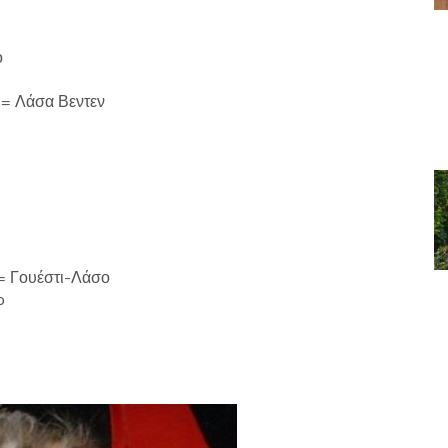
ο
 = Λάσα Βεντεν
 = Γουέστι-Λάσο
o