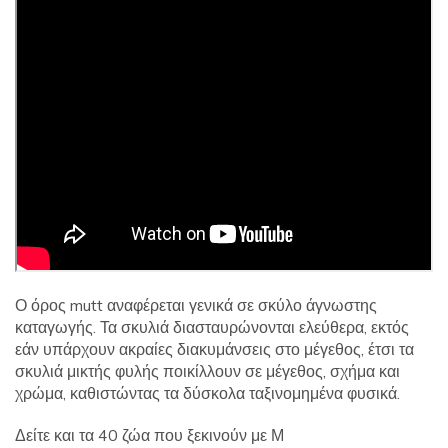
Ο όρος mutt αναφέρεται γενικά σε σκύλο άγνωστης
καταγωγής. Τα σκυλιά διασταυρώνονται ελεύθερα, εκτός
εάν υπάρχουν ακραίες διακυμάνσεις στο μέγεθος, έτσι τα
σκυλιά μικτής φυλής ποικίλλουν σε μέγεθος, σχήμα και
χρώμα, καθιστώντας τα δύσκολα ταξινομημένα φυσικά.
Δείτε και τα 40 ζώα που ξεκινούν με Μ