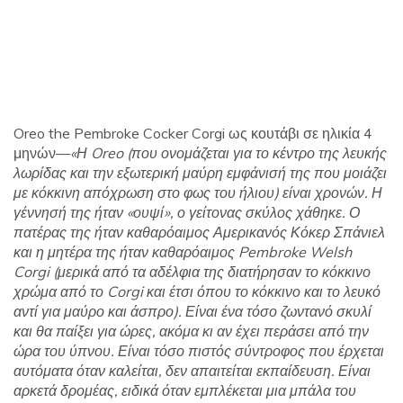
Oreo the Pembroke Cocker Corgi ως κουτάβι σε ηλικία 4
μηνών—
«Η Oreo (που ονομάζεται για το κέντρο της λευκής
λωρίδας και την εξωτερική μαύρη εμφάνισή της που μοιάζει
με κόκκινη απόχρωση στο φως του ήλιου) είναι χρονών. Η
γέννησή της ήταν «ουψί», ο γείτονας σκύλος χάθηκε. Ο
πατέρας της ήταν καθαρόαιμος Αμερικανός Κόκερ Σπάνιελ
και η μητέρα της ήταν καθαρόαιμος Pembroke Welsh
Corgi (μερικά από τα αδέλφια της διατήρησαν το κόκκινο
χρώμα από το Corgi και έτσι όπου το κόκκινο και το λευκό
αντί για μαύρο και άσπρο). Είναι ένα τόσο ζωντανό σκυλί
και θα παίξει για ώρες, ακόμα κι αν έχει περάσει από την
ώρα του ύπνου. Είναι τόσο πιστός σύντροφος που έρχεται
αυτόματα όταν καλείται, δεν απαιτείται εκπαίδευση. Είναι
αρκετά δρομέας, ειδικά όταν εμπλέκεται μια μπάλα του