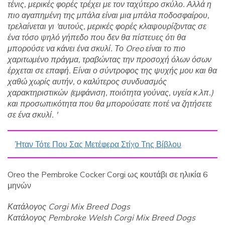
τένις, μερικές φορές τρέχει με τον ταχύτερο σκύλο. Αλλά η
πιο αγαπημένη της μπάλα είναι μια μπάλα ποδοσφαίρου,
τρελαίνεται γι 'αυτούς, μερικές φορές κλαψουρίζοντας σε
ένα τόσο ψηλό γήπεδο που δεν θα πίστευες ότι θα
μπορούσε να κάνει ένα σκυλί. Το Oreo είναι το πιο
χαριτωμένο πράγμα, τραβώντας την προσοχή όλων όσων
έρχεται σε επαφή. Είναι ο σύντροφος της ψυχής μου και θα
χαθώ χωρίς αυτήν, ο καλύτερος συνδυασμός
χαρακτηριστικών (εμφάνιση, ποιότητα γούνας, υγεία κ.λπ.)
και προσωπικότητα που θα μπορούσατε ποτέ να ζητήσετε
σε ένα σκυλί. '
Ήταν Τότε Που Σας Μετέφερα Στίχο Της Βίβλου
Oreo the Pembroke Cocker Corgi ως κουτάβι σε ηλικία 6
μηνών
Κατάλογος Corgi Mix Breed Dogs
Κατάλογος Pembroke Welsh Corgi Mix Breed Dogs